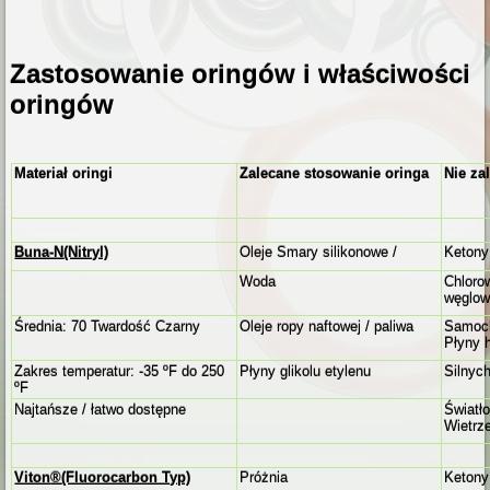
Zastosowanie oringów i właściwości
oringów
Materiał oringi
Zalecane stosowanie oringa
Nie za
Buna-N
(Nitryl)
Oleje Smary silikonowe
/
Ketony
Woda
Chlor
węglow
Średnia: 70 Twardość Czarny
Oleje ropy naftowej / paliwa
Samoch
Płyny 
Zakres temperatur: -35 ºF do 250
Płyny glikolu etylenu
Silnyc
ºF
Najtańsze / łatwo dostępne
Światł
Wietrz
Viton
®
(Fluorocarbon Typ)
Próżnia
Ketony