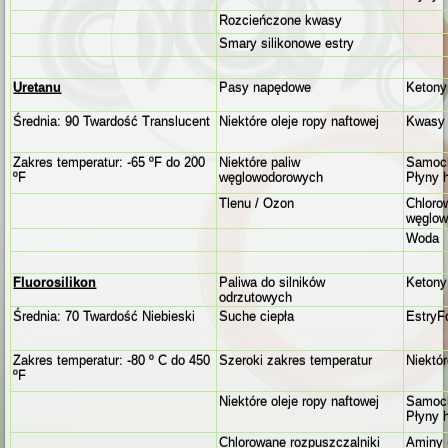
Rozcieńczone kwasy
Smary silikonowe estry
Uretanu
Pasy napędowe
Ketony
Średnia: 90 Twardość Translucent
Niektóre oleje ropy naftowej
Kwasy
Zakres temperatur: -65 ºF do 200
Niektóre paliw
Samoch
ºF
węglowodorowych
Płyny 
Tlenu / Ozon
Chloro
węglow
Woda
Fluorosilikon
Paliwa do silników
Ketony
odrzutowych
Średnia: 70 Twardość Niebieski
Suche ciepła
EstryF
Zakres temperatur: -80 º C do 450
Szeroki zakres temperatur
Niektó
ºF
Niektóre oleje ropy naftowej
Samoch
Płyny 
Chlorowane rozpuszczalniki
Aminy 