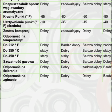
Rozpuszczalnik oporu:
Dobry
zadowalający
Bardzo dobry
słaby
węglowodory
aromatyczne
Kruche Punkt (° F)
-65
-80
-60
-80
Usztywnienie punkt (°
-10
-35
-15
-40
F) (średnia)
Zestaw kompresji
Dobry
zadowalający
Dobry
Dobry
Odporność na
temperatury:
Do 212 ° F
Dobry
Bardzo dobry
Bardzo dobry
zadow
Do 350 ° C
słaby
Dobry
Bardzo dobry
słaby
Do 450 ° F
słaby
słaby
Bardzo dobry
słaby
Szczelność gazowa
Dobry
Dobry
Bardzo dobry
Dobry
Odporność na
Dobry
Dobry
zadowalający
Bardz
ścieranie
Odporność na
Dobry
Dobry
Dobry
Bardz
zginanie