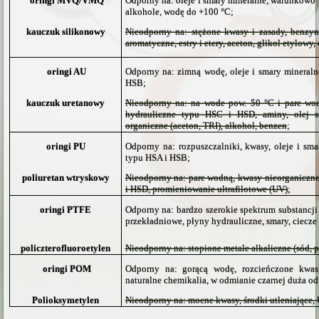
oringi MVQ/VMQ
Odporny na: oleje i smary mineralne, warunkowo 
alkohole, wodę do +100 °C;
kauczuk silikonowy
Nieodporny na: stężone kwasy i zasady, benzyn
aromatyczne, estry i etery, aceton, glikol etylow
oringi AU
Odporny na: zimną wodę, oleje i smary mineraln
HSB;
kauczuk uretanowy
Nieodporny na: na wode pow. 50 °C i pare wodn
hydrauliczne typu HSC i HSD, aminy, olej sil
organiczne (aceton, TRI), alkohol, benzen
;
oringi PU
Odporny na: rozpuszczalniki, kwasy, oleje i sma
typu HSA i HSB;
poliuretan wtryskowy
Nieodporny na: pare wodną, kwasy nieorganiczne 
i HSD, promieniowanie ultrafilotowe (UV)
;
oringi PTFE
Odporny na: bardzo szerokie spektrum substancji 
przekładniowe, płyny hydrauliczne, smary, ciecz
policzterofluoroetylen
Nieodporny na: stopione metale alkaliczne (sód, po
oringi POM
Odporny na: gorącą wodę, rozcieńczone kwasy,
naturalne chemikalia, w odmianie czarnej duża odp
Polioksymetylen
Nieodporny na: mocne kwasy, środki utleniające, U