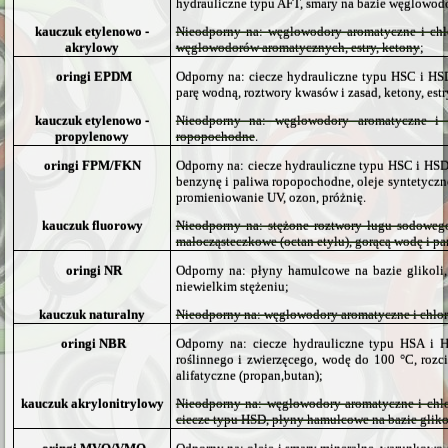
hydrauliczne typu AFT, smary na bazie węglowod
kauczuk etylenowo -
Nieodporny na: węglowodory aromatyczne i chl
akrylowy
węglowodorów aromatycznych, estry, ketony
;
oringi EPDM
Odporny na: ciecze hydrauliczne typu HSC i HSD
parę wodną, roztwory kwasów i zasad, ketony, estr
kauczuk etylenowo -
Nieodporny na: węglowodory aromatyczne i c
propylenowy
ropopochodne
.
oringi FPM/FKN
Odporny na: ciecze hydrauliczne typu HSC i HSD,
benzynę i paliwa ropopochodne, oleje syntetyczn
promieniowanie UV, ozon, próżnię.
kauczuk fluorowy
Nieodporny na: stężone roztwory ługu sodowego 
małocząsteczkowe (octan etylu), gorącą wodę i pa
oringi NR
Odporny na: płyny hamulcowe na bazie glikoli,
niewielkim stężeniu;
kauczuk naturalny
Nieodporny na: węglowodory aromatyczne i chloro
oringi NBR
Odporny na: ciecze hydrauliczne typu HSA i H
roślinnego i zwierzęcego, wodę do 100 °C, roz
alifatyczne (propan,butan);
kauczuk akrylonitrylowy
Nieodporny na: węglowodory aromatyczne i chlor
ciecze typu HSD, płyny hamulcowe na bazie glikoli