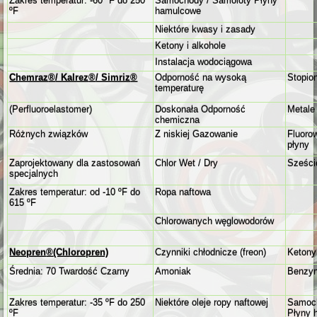
Zakres temperatur: -60 ºF do 250
Samochody / Samoloty Płyny
ºF
hamulcowe
Niektóre kwasy i zasady
Ketony i alkohole
Instalacja wodociągowa
Chemraz
®
/ Kalrez
®
/ Simriz
®
Odporność na wysoką
Stopio
temperaturę
(Perfluoroelastomer)
Doskonała Odporność
Metale
chemiczna
Różnych związków
Z niskiej Gazowanie
Fluoro
płyny
Zaprojektowany dla zastosowań
Chlor Wet / Dry
Sześci
specjalnych
Zakres temperatur: od -10 ºF do
Ropa naftowa
615 ºF
Chlorowanych węglowodorów
Neopren
®
(Chloropren)
Czynniki chłodnicze (freon)
Ketony
Średnia: 70 Twardość Czarny
Amoniak
Benzy
Zakres temperatur: -35 ºF do 250
Niektóre oleje ropy naftowej
Samoch
ºF
Płyny 