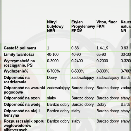
Nitryl
Etylen
Viton, fluor
Kauc
butylowy
Propylenowy
FKM
natur
NBR
EPDM
NR
Gęstość polimeru
1
0.88
1,4-1,9
0.93
Limity twardości
40-100
40-90
65-90
30-10
Wytrzymałość na
0-3000
0-2400
0-2000
0-320
rozciąganie, PSI
Wydłużenie%
0-700%
0-500%
0-300%
0-70
Odporność na
Dobry
zadowalający
zadowalający
Bardz
rozdzieranie
Odporność na warunki
zadowalający
Bardzo dobry
Bardzo dobry
zadow
pogodowe
Odporność na ozon
słaby
Bardzo dobry
Bardzo dobry
słaby
Odporność na wodę
Bardzo dobry
Bardzo dobry
Dobry
Bardz
Odporność na olej i
Bardzo dobry
słaby
Bardzo dobry
słaby
benzyna
Rozpuszczalnik oporu:
Bardzo dobry
słaby
Bardzo dobry
słaby
węglowodorów
alifatycznych