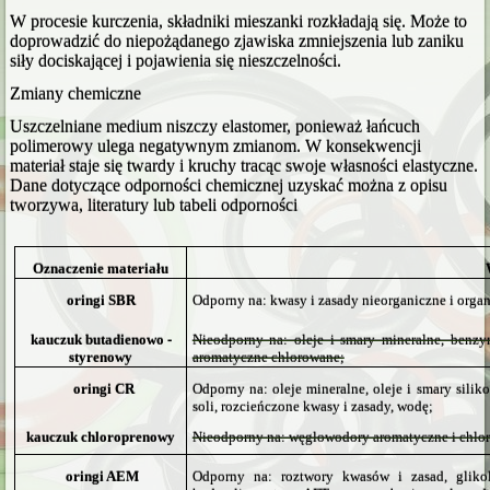
W procesie kurczenia, składniki mieszanki rozkładają się. Może to
doprowadzić do niepożądanego zjawiska zmniejszenia lub zaniku
siły dociskającej i pojawienia się nieszczelności.
Zmiany chemiczne
Uszczelniane medium niszczy elastomer, ponieważ łańcuch
polimerowy ulega negatywnym zmianom. W konsekwencji
materiał staje się twardy i kruchy tracąc swoje własności elastyczne.
Dane dotyczące odporności chemicznej uzyskać można z opisu
tworzywa, literatury lub tabeli odporności
Oznaczenie materiału
oringi SBR
Odporny na: kwasy i zasady nieorganiczne i organ
kauczuk butadienowo -
Nieodporny na: oleje i smary mineralne, benzy
styrenowy
aromatyczne chlorowane;
oringi CR
Odporny na: oleje mineralne, oleje i smary silik
soli, rozcieńczone kwasy i zasady, wodę;
kauczuk chloroprenowy
Nieodporny na: węglowodory aromatyczne i chloro
oringi AEM
Odporny na: roztwory kwasów i zasad, glikole