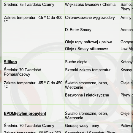
Średnia: 75 Twardość Czarny
Większość kwasów
/
Chemia
Samoch
Płyny 
Zakres temperatur: -15 º C do 400
Chlorowcowane węglowodory
Aminy 
ºF
Di-Ester Smary
Aceton,
Oleje ropy naftowej / paliwa
Gorące
Oleje / Smary silikonowe
Low Mol
Silikon
Suche ciepła
Ketony
Średnia: 70 Twardość
Szeroki zakres temperatur
Kwasy
Pomarańczowy
Zakres temperatur: -65 º C do 450
Światło słoneczne, ozon,
Oleje s
ºF
Wietrzenie
Bezwonne i nietoksyczne
Płyny 
EPDM
(etylen propylen)
Światło słoneczne, ozon,
Oleje r
Wietrzenie
Średnia: 70 Twardość Czarny
Gorącej wody i pary
Paliwa